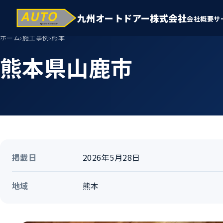
九州オートドアー株式会社
会社概要
サ
ホーム
›
施工事例
›
熊本
熊本県山鹿市
掲載日
2026年5月28日
地域
熊本